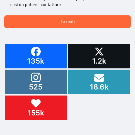
così da potermi contattare
Iscriviti
135k
1.2k
525
18.6k
155k