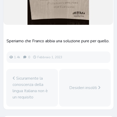
Speriamo che Franco abbia una soluzione pure per quello.
1.4k
0
Febbraio 1, 2023
Sicuramente la
conoscenza della
Desideri insoliti
lingua Italiana non è
un requisito