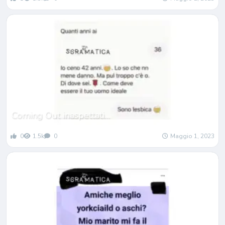
Coming Out inaspettati…
0
1.5k
0
Maggio 1, 2023