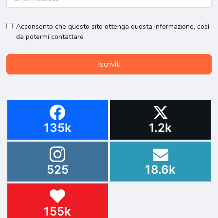
Acconsento che questo sito ottenga questa informazione, così
da potermi contattare
Iscriviti
135k
1.2k
525
18.6k
155k