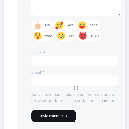
like
love
haha
wow
sad
angry
Nome
*
Email
*
Salva il mio nome, email e sito web in questo
browser per la prossima volta che commento.