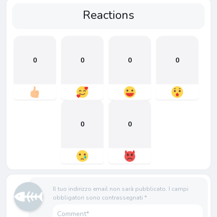
Reactions
0
0
0
0
0
0
Il tuo indirizzo email non sarà pubblicato.
I campi
obbligatori sono contrassegnati
*