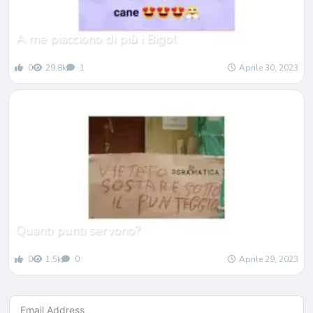
A me piacciono di pi
ù
i Bigol
0
29.8k
1
Aprile 30, 2023
Quanti punti servono?
0
1.5k
0
Aprile 29, 2023