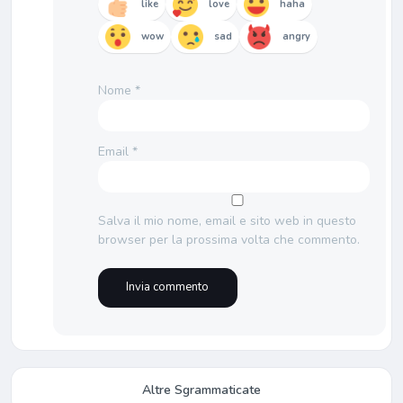
like
love
haha
wow
sad
angry
Nome
*
Email
*
Salva il mio nome, email e sito web in questo
browser per la prossima volta che commento.
Altre Sgrammaticate