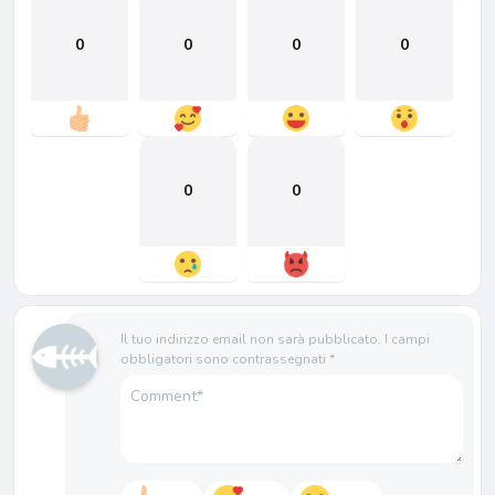
0
0
0
0
0
0
Il tuo indirizzo email non sarà pubblicato.
I campi
obbligatori sono contrassegnati
*