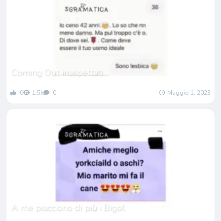
Coming Out inaspettati…
0
1.5k
0
Maggio 1, 2023
A me piacciono di pi
ù
i Bigol