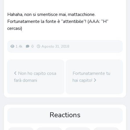
Hahaha, non si smentisce mai, mattacchione.
Fortunatamente la fonte è “attentibile”! (AAA: “H”
cercasi)
1.4k
0
Agosto 31, 2018
Non ho capito cosa
Fortunatamente tu
farà domani
hai capito!
Reactions