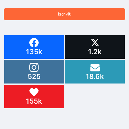
Iscriviti
135k
1.2k
525
18.6k
155k