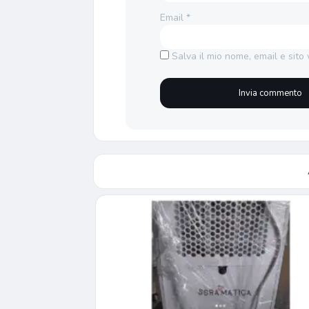
Email
*
Salva il mio nome, email e sit