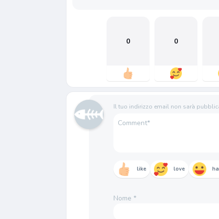
0
0
Il tuo indirizzo email non sarà pubblic
like
love
h
Nome
*