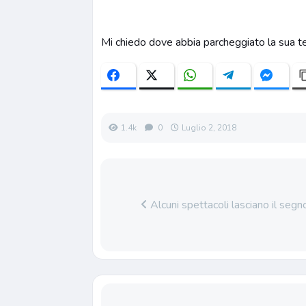
Mi chiedo dove abbia parcheggiato la sua t
1.4k
0
Luglio 2, 2018
Alcuni spettacoli lasciano il segn