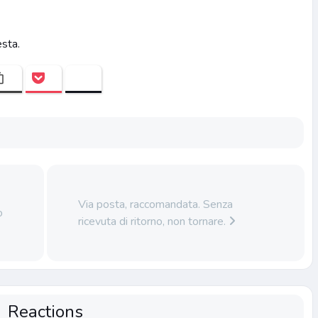
esta.
Via posta, raccomandata. Senza
o
ricevuta di ritorno, non tornare.
Reactions