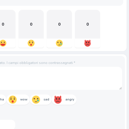
0
0
0
0
ato.
I campi obbligatori sono contrassegnati
*
aha
wow
sad
angry