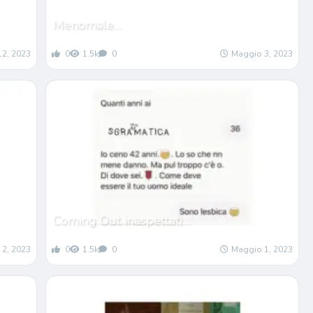
Menomale…
12, 2023
0
1.5k
0
Maggio 3, 2023
Coming Out inaspettati…
 2, 2023
0
1.5k
0
Maggio 1, 2023