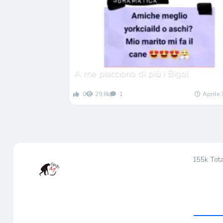
A me piacciono di pi
ù
i Bigol
0
29.8k
1
Aprile 
155k
Tota