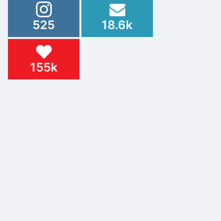
525
18.6k
155k