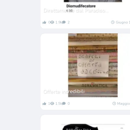
Direttamente dal Paradiso…
0
1.9k
2
Giugno 
Offerte incredibili
1
1.5k
0
Maggio