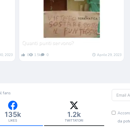
Quanti punti servono?
30, 2023
0
1.5k
0
Aprile 29, 2023
l fans
135k
1.2k
Accons
LIKES
TWITTATORI
da pot