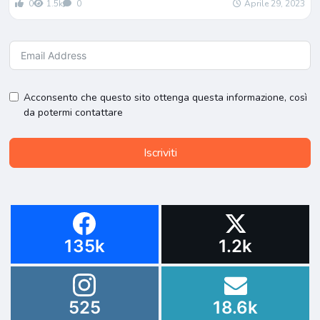
0
1.5k
0
Aprile 29, 2023
Acconsento che questo sito ottenga questa informazione, così
da potermi contattare
Iscriviti
135k
1.2k
525
18.6k