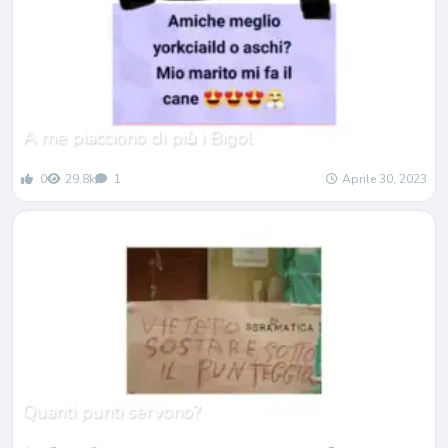
A me piacciono di pi
ù
i Bigol
0
29.8k
1
Aprile 30, 2023
Quanti punti servono?