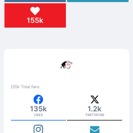
155k
155k
Total fans
135k
1.2k
LIKES
TWITTATORI