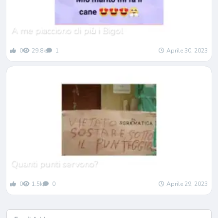
A me piacciono di pi
ù
i Bigol
0
29.8k
1
Aprile 30, 2023
Quanti punti servono?
0
1.5k
0
Aprile 29, 2023