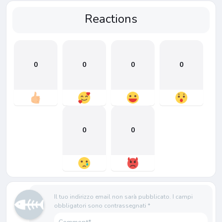
Reactions
0
0
0
0
0
0
Il tuo indirizzo email non sarà pubblicato.
I campi
obbligatori sono contrassegnati
*