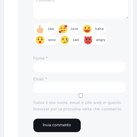
like
love
haha
wow
sad
angry
Nome
*
Email
*
Salva il mio nome, email e sito web in questo
browser per la prossima volta che commento.