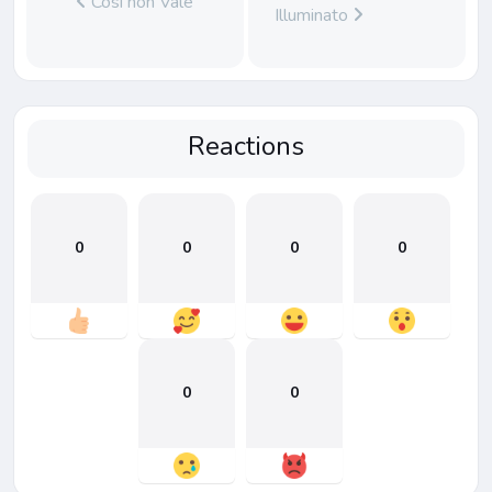
Così non Vale
Illuminato
Reactions
0
0
0
0
0
0