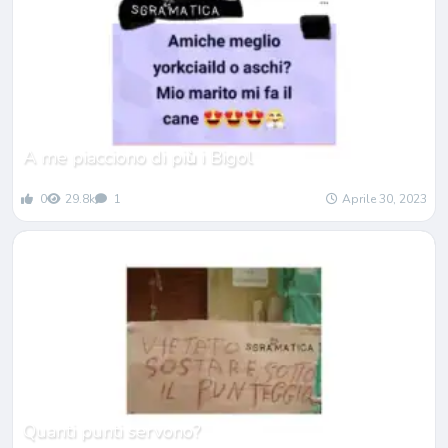
A me piacciono di pi
ù
i Bigol
0
29.8k
1
Aprile 30, 2023
Quanti punti servono?