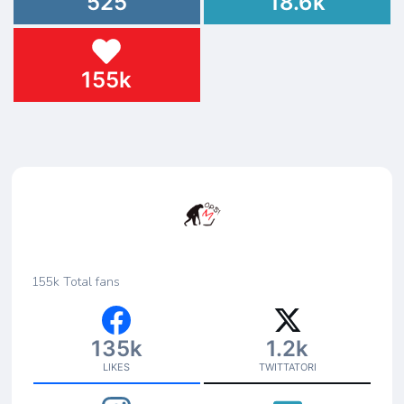
525
18.6k
155k
155k
Total fans
135k
1.2k
LIKES
TWITTATORI