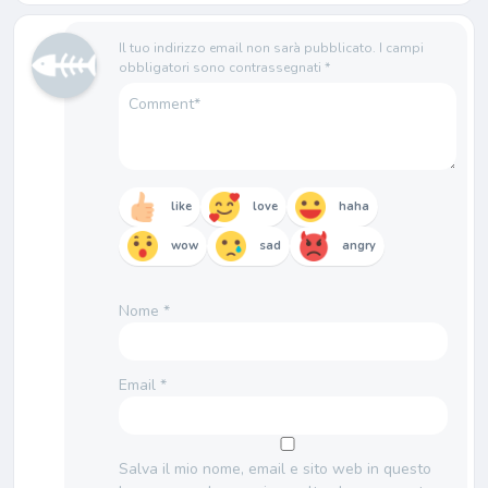
Il tuo indirizzo email non sarà pubblicato.
I campi
obbligatori sono contrassegnati
*
like
love
haha
wow
sad
angry
Nome
*
Email
*
Salva il mio nome, email e sito web in questo