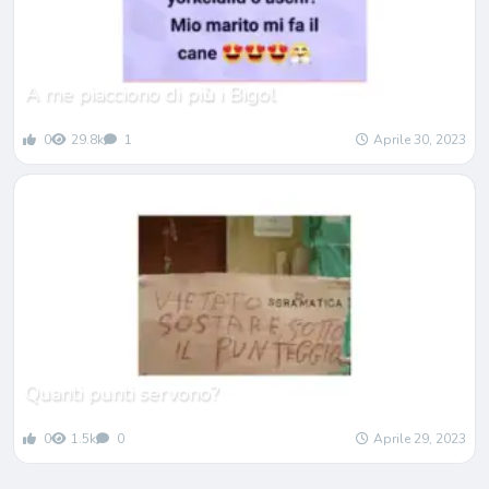
A me piacciono di pi
ù
i Bigol
0
29.8k
1
Aprile 30, 2023
Quanti punti servono?
0
1.5k
0
Aprile 29, 2023