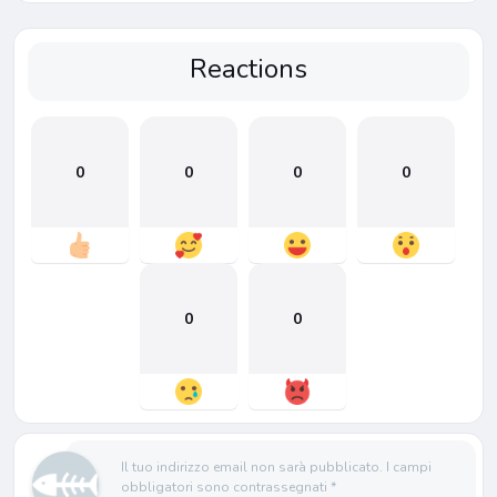
Reactions
0
0
0
0
0
0
Il tuo indirizzo email non sarà pubblicato.
I campi
obbligatori sono contrassegnati
*