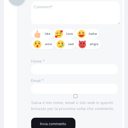
like
love
haha
wow
sad
angry
Nome
*
Email
*
Salva il mio nome, email e sito web in questo
browser per la prossima volta che commento.