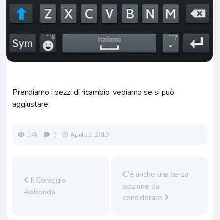
Prendiamo i pezzi di ricambio, vediamo se si può
aggiustare.
1.4k
0
Aprile 2, 2019
C'è anche una terza
Il Coraggio
opzione da
Abbonda
considerare