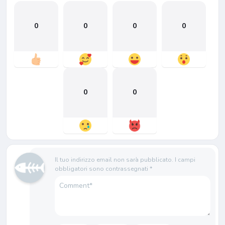
0
0
0
0
0
0
Il tuo indirizzo email non sarà pubblicato.
I campi
obbligatori sono contrassegnati
*