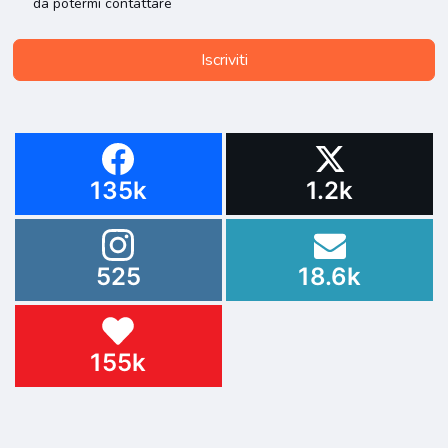
da potermi contattare
Iscriviti
135k
1.2k
525
18.6k
155k