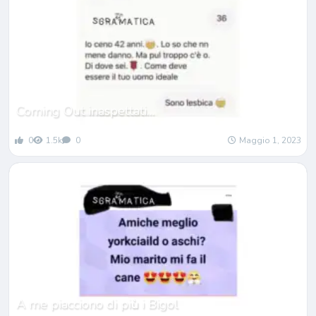
Coming Out inaspettati…
0
1.5k
0
Maggio 1, 2023
A me piacciono di pi
ù
i Bigol