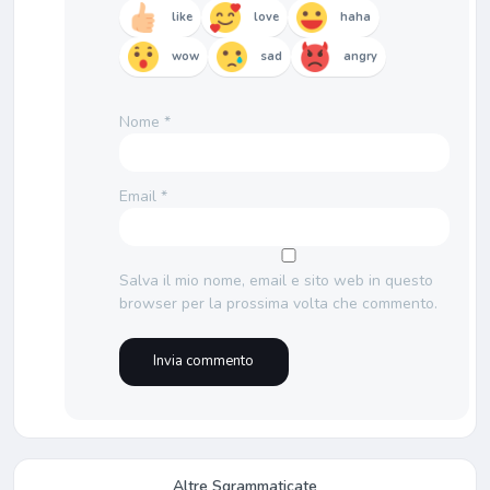
like
love
haha
wow
sad
angry
Nome
*
Email
*
Salva il mio nome, email e sito web in questo
browser per la prossima volta che commento.
Altre Sgrammaticate