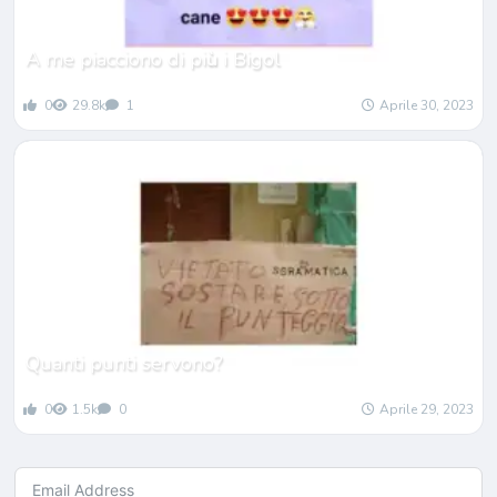
A me piacciono di pi
ù
i Bigol
0
29.8k
1
Aprile 30, 2023
Quanti punti servono?
0
1.5k
0
Aprile 29, 2023