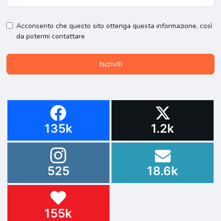
Acconsento che questo sito ottenga questa informazione, così
da potermi contattare
Iscriviti
135k
1.2k
525
18.6k
155k