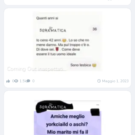
Coming Out inaspettati…
0
1.5k
0
Maggio 1, 2023