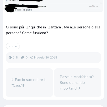
Ci sono più “Z” qui che in “Zanzara”. Ma alle persone o alla
persona? Come funziona?
zenza
1.4k
0
Maggio 20, 2018
Pazza o Analfabeta?
Faccio succedere il
Sono domande
"Caus"!!!
importanti!