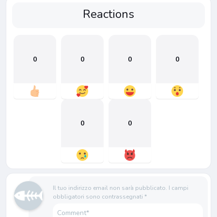
Reactions
0
0
0
0
0
0
Il tuo indirizzo email non sarà pubblicato.
I campi
obbligatori sono contrassegnati
*