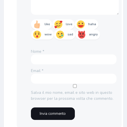
like
love
haha
wow
sad
angry
Nome
*
Email
*
Salva il mio nome, email e sito web in questo
browser per la prossima volta che commento.