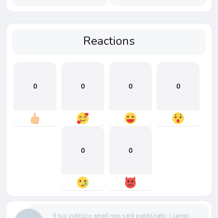
Reactions
0
0
0
0
0
0
Il tuo indirizzo email non sarà pubblicato.
I campi