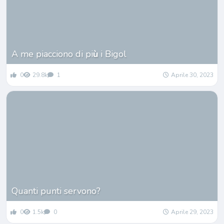
A me piacciono di pi
ù
i Bigol
0
29.8k
1
Aprile 30, 2023
Quanti punti servono?
0
1.5k
0
Aprile 29, 2023