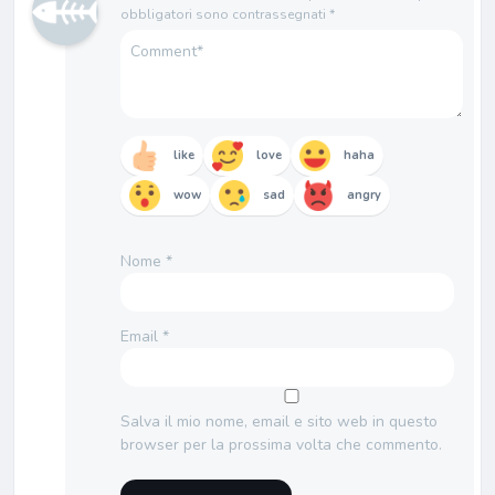
obbligatori sono contrassegnati
*
like
love
haha
wow
sad
angry
Nome
*
Email
*
Salva il mio nome, email e sito web in questo
browser per la prossima volta che commento.