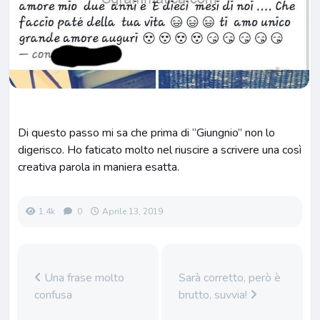
Di questo passo mi sa che prima di “Giungnio” non lo
digerisco. Ho faticato molto nel riuscire a scrivere una così
creativa parola in maniera esatta.
1.4k
0
Aprile 13, 2019
Una frase molto
Sarà corretto, però è
confusa
brutto, suvvia!