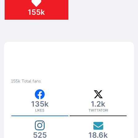
155k
155k
Total fans
135k
1.2k
LIKES
TWITTATORI
525
18.6k