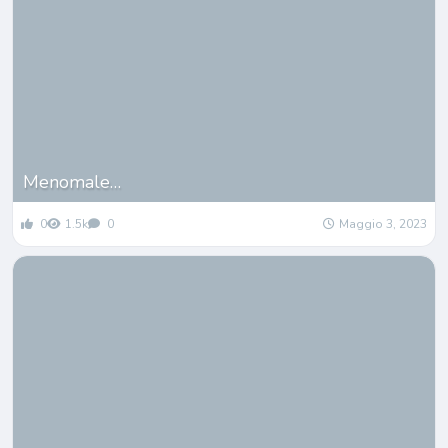
Menomale…
0
1.5k
0
Maggio 3, 2023