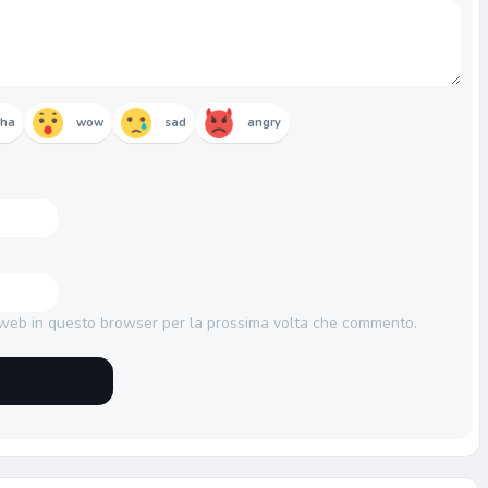
aha
wow
sad
angry
o web in questo browser per la prossima volta che commento.