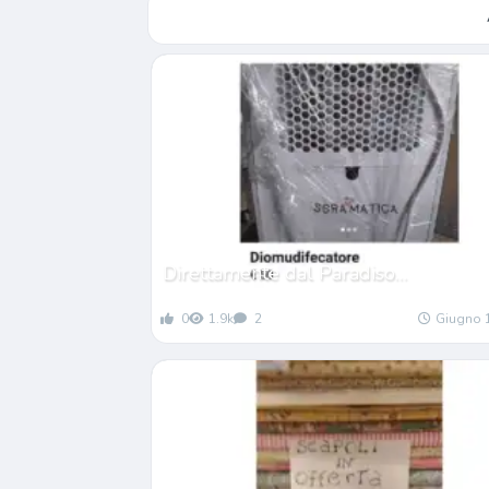
Direttamente dal Paradiso…
0
1.9k
2
Giugno 