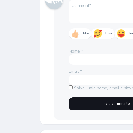
like
love
h
Nome
*
Email
*
Salva il mio nome, email e sit