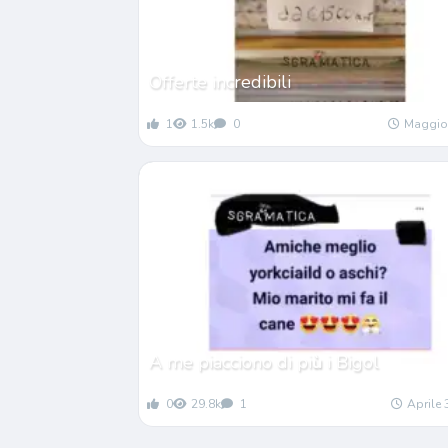
Offerte incredibili
1
1.5k
0
Maggio
A me piacciono di pi
ù
i Bigol
0
29.8k
1
Aprile 