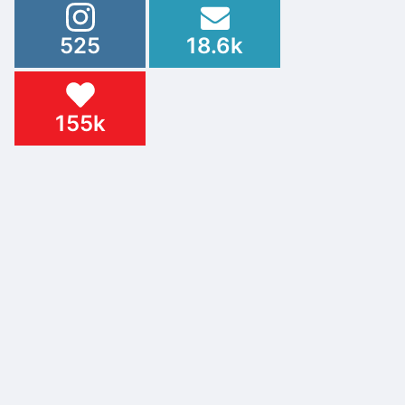
525
18.6k
155k