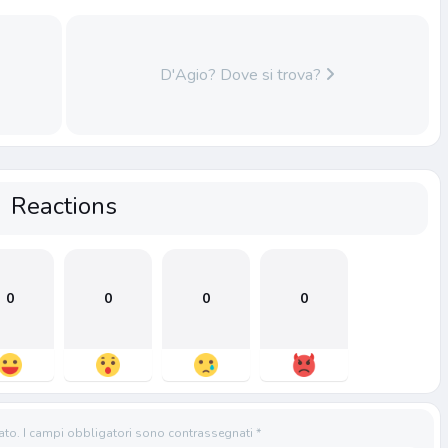
D'Agio? Dove si trova?
Reactions
0
0
0
0
ato.
I campi obbligatori sono contrassegnati
*