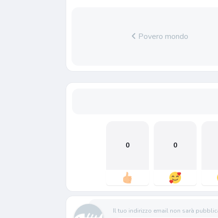
Povero mondo
0
0
Il tuo indirizzo email non sarà pubblic