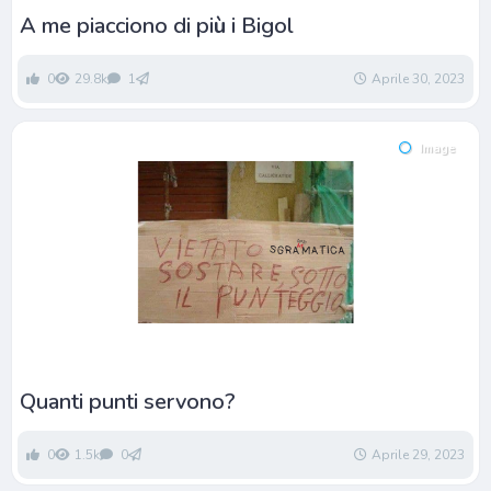
A me piacciono di pi
ù
i Bigol
0
29.8k
1
Aprile 30, 2023
Image
Quanti punti servono?
0
1.5k
0
Aprile 29, 2023