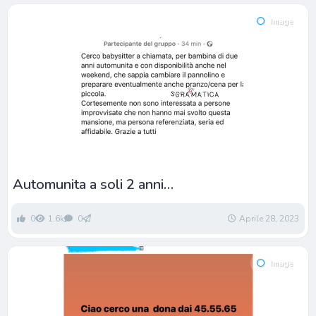
Image
Automunita a soli 2 anni…
0
1.6k
0
Aprile 28, 2023
Image