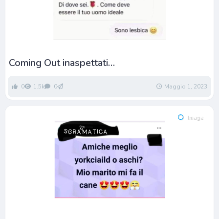
Coming Out inaspettati…
0
1.5k
0
Maggio 1, 2023
Image