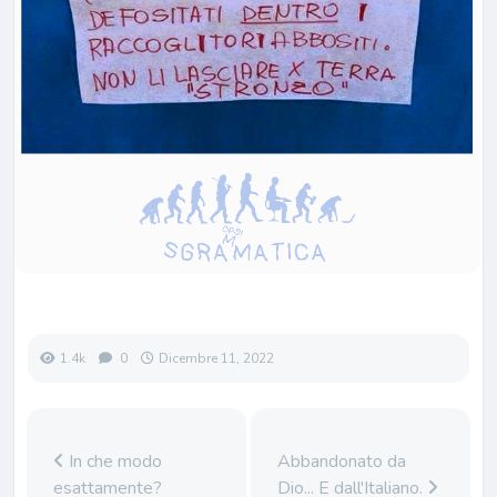
1.4k
0
Dicembre 11, 2022
In che modo
Abbandonato da
esattamente?
Dio... E dall'Italiano.