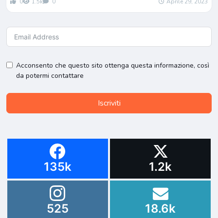
0
1.5k
0
Aprile 29, 2023
Acconsento che questo sito ottenga questa informazione, così
da potermi contattare
Iscriviti
135k
1.2k
525
18.6k