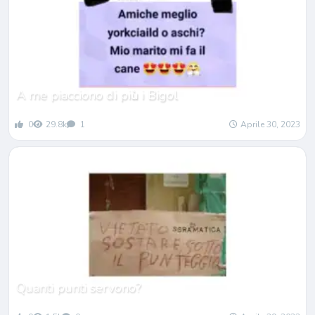
A me piacciono di pi
ù
i Bigol
0
29.8k
1
Aprile 30, 2023
Quanti punti servono?