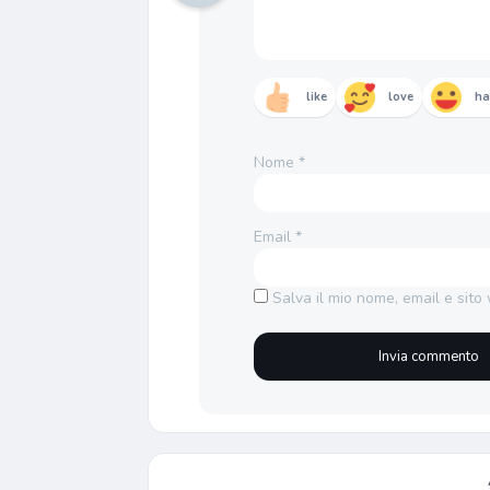
like
love
h
Nome
*
Email
*
Salva il mio nome, email e sit