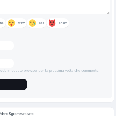
aha
wow
sad
angry
o web in questo browser per la prossima volta che commento.
Altre Sgrammaticate