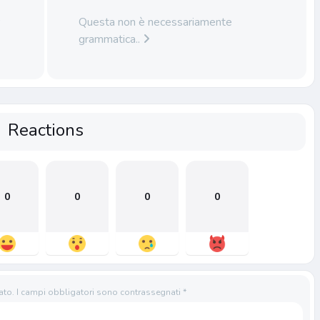
r
Questa non è necessariamente
grammatica..
Reactions
0
0
0
0
ato.
I campi obbligatori sono contrassegnati
*