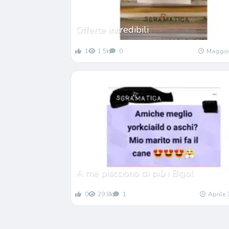
Offerte incredibili
1
1.5k
0
Maggio
A me piacciono di pi
ù
i Bigol
0
29.8k
1
Aprile 