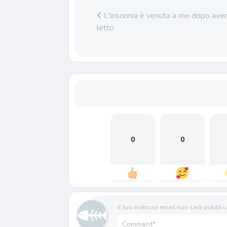
L'insonnia è venuta a me dopo ave
letto
0
0
Il tuo indirizzo email non sarà pubblic