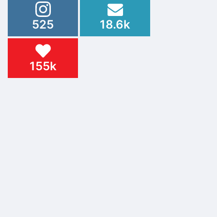
525
18.6k
155k