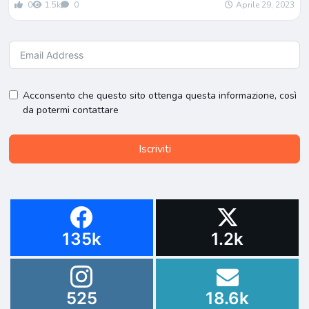
0
1.5k
0
Aprile 29, 2023
Acconsento che questo sito ottenga questa informazione, così
da potermi contattare
Iscriviti
135k
1.2k
525
18.6k