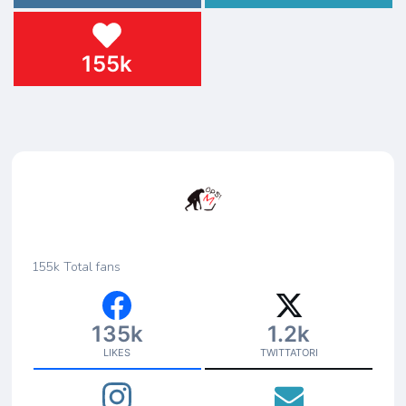
155k
155k
Total fans
135k
1.2k
LIKES
TWITTATORI