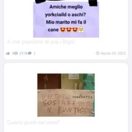
A me piacciono di pi
ù
i Bigol
0
29.8k
1
Aprile 30, 2023
Quanti punti servono?