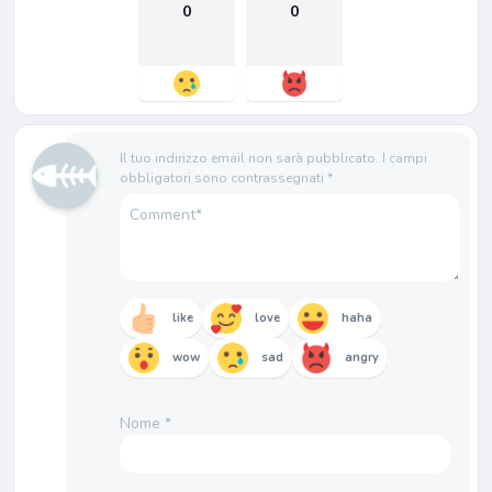
0
0
Il tuo indirizzo email non sarà pubblicato.
I campi
obbligatori sono contrassegnati
*
like
love
haha
wow
sad
angry
Nome
*