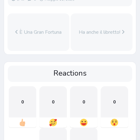
È Una Gran Fortuna
Ha anche il libretto!
Reactions
0
0
0
0