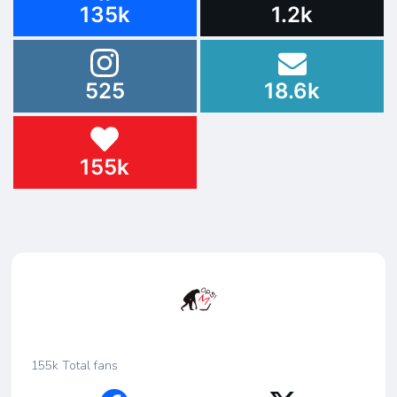
135k
1.2k
525
18.6k
155k
155k
Total fans