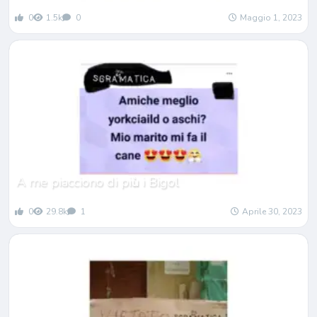
0
1.5k
0
Maggio 1, 2023
A me piacciono di pi
ù
i Bigol
0
29.8k
1
Aprile 30, 2023